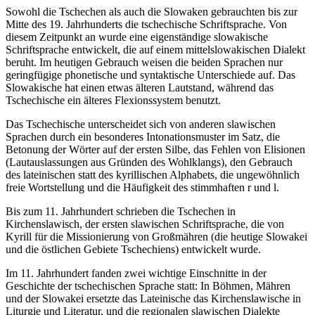
Sowohl die Tschechen als auch die Slowaken gebrauchten bis zur
Mitte des 19. Jahrhunderts die tschechische Schriftsprache. Von
diesem Zeitpunkt an wurde eine eigenständige slowakische
Schriftsprache entwickelt, die auf einem mittelslowakischen Dialekt
beruht. Im heutigen Gebrauch weisen die beiden Sprachen nur
geringfügige phonetische und syntaktische Unterschiede auf. Das
Slowakische hat einen etwas älteren Lautstand, während das
Tschechische ein älteres Flexionssystem benutzt.
Das Tschechische unterscheidet sich von anderen slawischen
Sprachen durch ein besonderes Intonationsmuster im Satz, die
Betonung der Wörter auf der ersten Silbe, das Fehlen von Elisionen
(Lautauslassungen aus Gründen des Wohlklangs), den Gebrauch
des lateinischen statt des kyrillischen Alphabets, die ungewöhnlich
freie Wortstellung und die Häufigkeit des stimmhaften r und l.
Bis zum 11. Jahrhundert schrieben die Tschechen in
Kirchenslawisch, der ersten slawischen Schriftsprache, die von
Kyrill für die Missionierung von Großmähren (die heutige Slowakei
und die östlichen Gebiete Tschechiens) entwickelt wurde.
Im 11. Jahrhundert fanden zwei wichtige Einschnitte in der
Geschichte der tschechischen Sprache statt: In Böhmen, Mähren
und der Slowakei ersetzte das Lateinische das Kirchenslawische in
Liturgie und Literatur, und die regionalen slawischen Dialekte