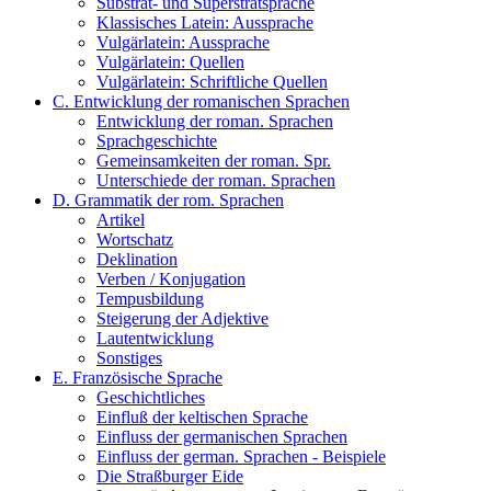
Substrat- und Superstratsprache
Klassisches Latein: Aussprache
Vulgärlatein: Aussprache
Vulgärlatein: Quellen
Vulgärlatein: Schriftliche Quellen
C. Entwicklung der romanischen Sprachen
Entwicklung der roman. Sprachen
Sprachgeschichte
Gemeinsamkeiten der roman. Spr.
Unterschiede der roman. Sprachen
D. Grammatik der rom. Sprachen
Artikel
Wortschatz
Deklination
Verben / Konjugation
Tempusbildung
Steigerung der Adjektive
Lautentwicklung
Sonstiges
E. Französische Sprache
Geschichtliches
Einfluß der keltischen Sprache
Einfluss der germanischen Sprachen
Einfluss der german. Sprachen - Beispiele
Die Straßburger Eide