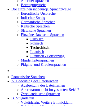
Alter der Sprachen
Bezeugungstiefe
Die einzelnen indoeurop. Sprachzweige
Europäische Ursprache
Indischer Zweig
Germanische Sprachen
Keltische Sprachen
Slawische Sprachen
Einzelne slawische Sprachen
Russisch
Polnisch
Tschechisch
Litauisch
Litauisch - Fortsetzung
Minderheitensprachen
Pidgins- und Kreolensprachen
Romanische Sprachen
A. Bedeutung des Lateinischen
Ausbreitung des Lateinischen
Aber warum nicht im gesamten Reich?
Zwei lateinische Sprachen
B. Vulgärlatein
Vulgärlatein: Weitere Entwicklung