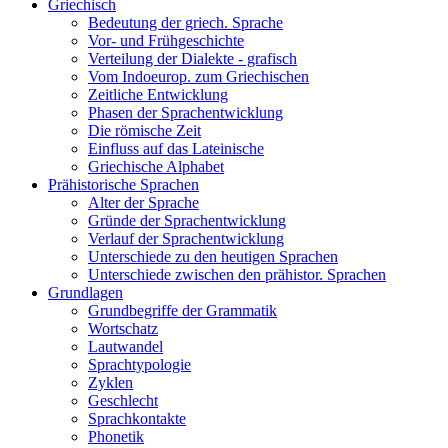
Griechisch
Bedeutung der griech. Sprache
Vor- und Frühgeschichte
Verteilung der Dialekte - grafisch
Vom Indoeurop. zum Griechischen
Zeitliche Entwicklung
Phasen der Sprachentwicklung
Die römische Zeit
Einfluss auf das Lateinische
Griechische Alphabet
Prähistorische Sprachen
Alter der Sprache
Gründe der Sprachentwicklung
Verlauf der Sprachentwicklung
Unterschiede zu den heutigen Sprachen
Unterschiede zwischen den prähistor. Sprachen
Grundlagen
Grundbegriffe der Grammatik
Wortschatz
Lautwandel
Sprachtypologie
Zyklen
Geschlecht
Sprachkontakte
Phonetik