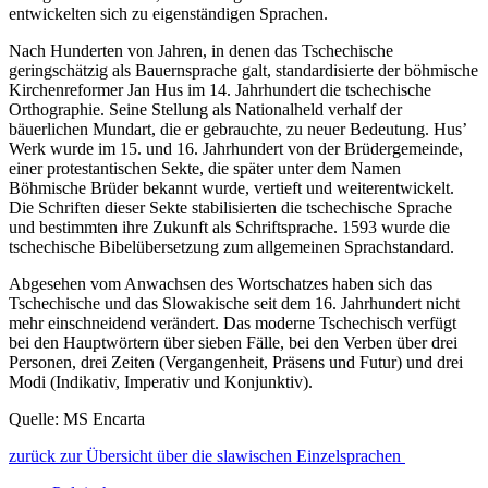
entwickelten sich zu eigenständigen Sprachen.
Nach Hunderten von Jahren, in denen das Tschechische
geringschätzig als Bauernsprache galt, standardisierte der böhmische
Kirchenreformer Jan Hus im 14. Jahrhundert die tschechische
Orthographie. Seine Stellung als Nationalheld verhalf der
bäuerlichen Mundart, die er gebrauchte, zu neuer Bedeutung. Hus’
Werk wurde im 15. und 16. Jahrhundert von der Brüdergemeinde,
einer protestantischen Sekte, die später unter dem Namen
Böhmische Brüder bekannt wurde, vertieft und weiterentwickelt.
Die Schriften dieser Sekte stabilisierten die tschechische Sprache
und bestimmten ihre Zukunft als Schriftsprache. 1593 wurde die
tschechische Bibelübersetzung zum allgemeinen Sprachstandard.
Abgesehen vom Anwachsen des Wortschatzes haben sich das
Tschechische und das Slowakische seit dem 16. Jahrhundert nicht
mehr einschneidend verändert. Das moderne Tschechisch verfügt
bei den Hauptwörtern über sieben Fälle, bei den Verben über drei
Personen, drei Zeiten (Vergangenheit, Präsens und Futur) und drei
Modi (Indikativ, Imperativ und Konjunktiv).
Quelle: MS Encarta
zurück zur Übersicht über die slawischen Einzelsprachen